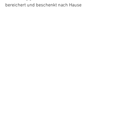
bereichert und beschenkt nach Hause 
gegangen. Wir freuen uns schon auf den 
nächsten Kaffee-Nachmittag!"
- Barbara & Petra
KAFFEE AM BRUNNEN
Kommentare
Kommentar verfassen...