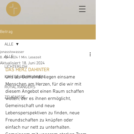
Beitrag
ALLE
jonasstowasser
ALLE
8. Apr. 2024
1 Min. Lesezeit
Aktualisiert:
18. Juni 2024
LICHTERLOH
DAS HERZ DAHINTER
Uns als Gemeinde liegen einsame 
KAFFEE AM BRUNNEN
Menschen am Herzen, für die wir mit 
ROYAL RANGERS
diesem Angebot einen Raum schaffen 
ZEUGNISSE
wollen, der es ihnen ermöglicht, 
Gemeinschaft und neue 
Lebensperspektiven zu finden, neue 
Freundschaften zu knüpfen oder 
einfach nur nett zu unterhalten. 