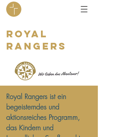
ROYAL
RANGErS
Royal Rangers ist ein
begeisterndes und
aktionsreiches Programm,
das Kindern und